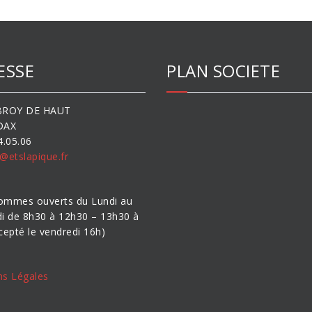
ESSE
PLAN SOCIETE
BROY DE HAUT
DAX
4.05.06
@etslapique.fr
ommes ouverts du Lundi au
i de 8h30 à 12h30 – 13h30 à
cepté le vendredi 16h)
ns Légales