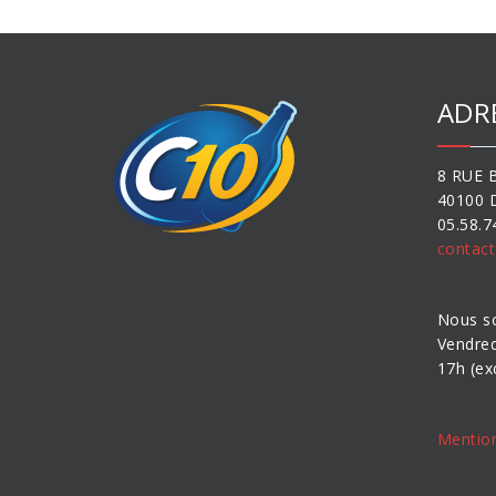
ADR
8 RUE 
40100 
05.58.7
contact
Nous s
Vendred
17h (ex
Mentio